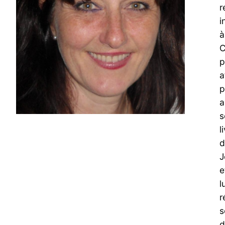
r
i
à
C
p
a
p
a
s
l
d
J
e
l
r
s
d