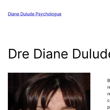
Skip
to
Diane Dulude Psychologue
content
Dre Diane Dulud
B
r
r
c
p