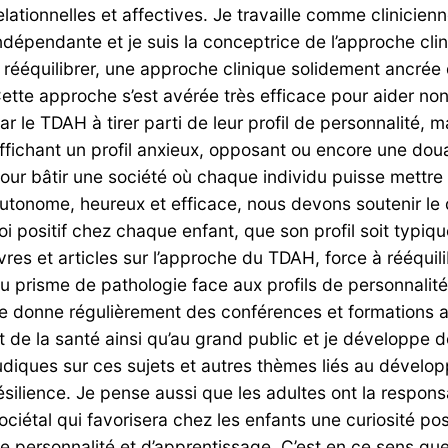
elationnelles et affectives. Je travaille comme clinici
ndépendante et je suis la conceptrice de l’approche clin
 rééquilibrer, une approche clinique solidement ancrée 
ette approche s’est avérée très efficace pour aider no
ar le TDAH à tirer parti de leur profil de personnalité, 
ffichant un profil anxieux, opposant ou encore une do
our bâtir une société où chaque individu puisse mettre d
utonome, heureux et efficace, nous devons soutenir l
oi positif chez chaque enfant, que son profil soit typique
ivres et articles sur l’approche du TDAH, force à rééquili
u prisme de pathologie face aux profils de personnalit
e donne régulièrement des conférences et formations a
t de la santé ainsi qu’au grand public et je développe d
udiques sur ces sujets et autres thèmes liés au dévelop
ésilience. Je pense aussi que les adultes ont la responsa
ociétal qui favorisera chez les enfants une curiosité posi
e personnalité et d’apprentissage. C’est en ce sens que